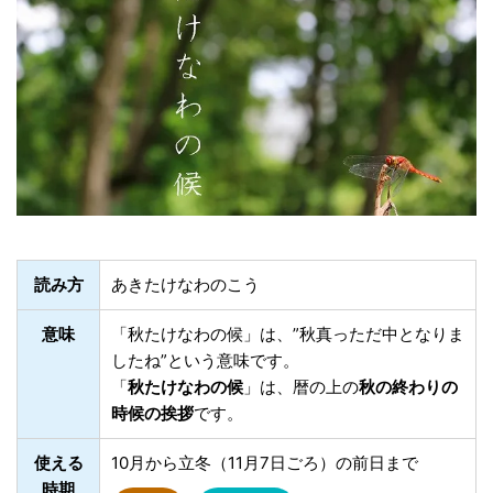
読み方
あきたけなわのこう
意味
「秋たけなわの候」は、”秋真っただ中となりま
したね”という意味です。
「
秋たけなわの候
」は、暦の上の
秋の終わりの
時候の挨拶
です。
使える
10月から立冬（11月7日ごろ）の前日まで
時期