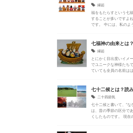
縁起
福をもたらすという七福
することが多いですよね
です。 中には、私のよう
七福神の由来とは
縁起
とにかく目出度いイメ
でユニークな神様たちで
ていても全員の名前ははっ
七十二候とは？読
二十四節気
七十二候と書いて、”な
は、昔の季節の区分で
くしたものです。 現在の