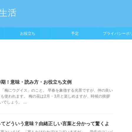
お役立ち
予定
プライバシーポ
時期！意味・読み方・お役立ち文例
「梅にウグイス」のこと。 早春を象徴する光景ですが、仲の良い
も使われます。 梅の花は2月・3月と楽しめますが、時候の挨拶
でしょう。 ...
ってどういう意味？由緒正しい言葉と分かって驚くよ
葉といえば、「宴もたけなわではございますが」。 学生のコンパ