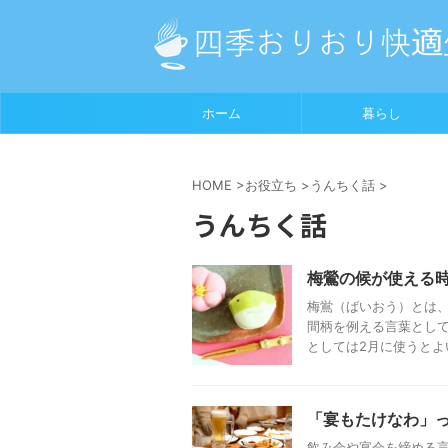
ホーム
暮らし
HOME
>
お役立ち
>
うんちく話
>
うんちく話
梅鶯の候が使える
梅鴬（ばいおう）とは、
間柄を例える言葉として
としては2月に使うとよい
「宴もたけなわ」
飲み会や宴会を締める言