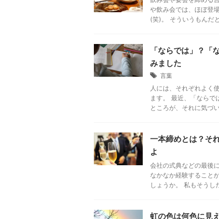
や飲み会では、ほぼ登
(笑)。 そういうもんだと
「ならでは」？「
みました
言葉
人には、それぞれよく
ます。 最近、「ならで
ところが、それに気づいた
一本締めとは？そ
よ
会社の式典などの最後に
なかなか経験すること
しょうか。 私もそうした
虹の色は何色に見