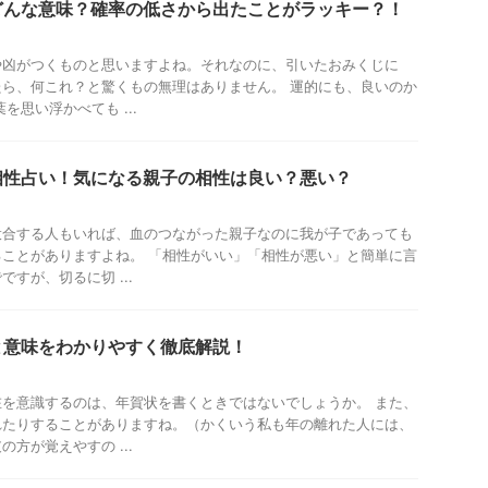
どんな意味？確率の低さから出たことがラッキー？！
や凶がつくものと思いますよね。それなのに、引いたおみくじに
ら、何これ？と驚くもの無理はありません。 運的にも、良いのか
を思い浮かべても ...
相性占い！気になる親子の相性は良い？悪い？
投合する人もいれば、血のつながった親子なのに我が子であっても
ことがありますよね。 「相性がいい」「相性が悪い」と簡単に言
すが、切るに切 ...
と意味をわかりやすく徹底解説！
を意識するのは、年賀状を書くときではないでしょうか。 また、
れたりすることがありますね。（かくいう私も年の離れた人には、
方が覚えやすの ...