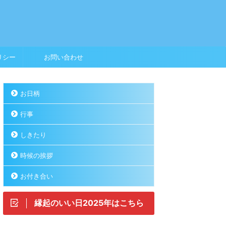
リシー
お問い合わせ
お日柄
行事
しきたり
時候の挨拶
お付き合い
縁起のいい日2025年はこちら