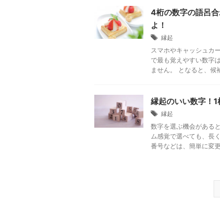
4桁の数字の語呂合
よ！
縁起
スマホやキャッシュカー
で最も覚えやすい数字
ません。 となると、候補
縁起のいい数字！1
縁起
数字を選ぶ機会があると
ム感覚で選べても、長
番号などは、簡単に変更す