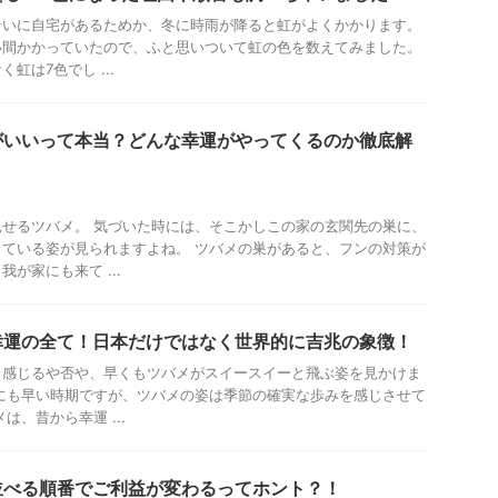
沿いに自宅があるためか、冬に時雨が降ると虹がよくかかります。
い間かかっていたので、ふと思いついて虹の色を数えてみました。
虹は7色でし ...
がいいって本当？どんな幸運がやってくるのか徹底解
せるツバメ。 気づいた時には、そこかしこの家の玄関先の巣に、
ている姿が見られますよね。 ツバメの巣があると、フンの対策が
が家にも来て ...
幸運の全て！日本だけではなく世界的に吉兆の象徴！
と感じるや否や、早くもツバメがスイースイーと飛ぶ姿を見かけま
にも早い時期ですが、ツバメの姿は季節の確実な歩みを感じさせて
は、昔から幸運 ...
並べる順番でご利益が変わるってホント？！