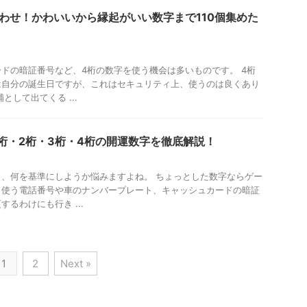
わせ！かわいいから縁起がいい数字まで110個集めた
ドの暗証番号など、4桁の数字を使う機会は多いものです。 4桁
は自分の誕生日ですが、これはセキュリティ上、使うのは良くあり
として出てくる ...
桁・2桁・3桁・4桁の開運数字を徹底解説！
、何を基準にしようか悩みますよね。 ちょっとした数字ならゲー
く使う電話番号や車のナンバープレート、キャッシュカードの暗証
るわけにも行き ...
1
2
Next »