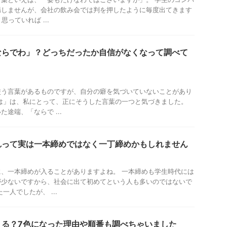
場しませんが、会社の飲み会では判を押したように毎度出てきます
思っていれば ...
ならでわ」？どっちだったか自信がなくなって調べて
使う言葉があるものですが、自分の癖を気づいていないことがあり
は」は、私にとって、正にそうした言葉の一つと気づきました。
途端、「ならで ...
れって実は一本締めではなく一丁締めかもしれません
、一本締めが入ることがありますよね。 一本締めも学生時代には
が少ないですから、社会に出て初めてという人も多いのではないで
一人でしたが、 ...
える？7色になった理由や順番も調べちゃいました