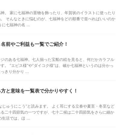
神。 家に七福神の置物を飾ったり、年賀状のイラストに使ったり
。 そんなときに悩むのが、七福神をどの順番で並べればいいのか
に七福神の名 ...
？名前やご利益も一覧でご紹介！
ージのある七福神。七人揃った宝船の絵を見ると、何だかカラフル
す。 ”エビス様”や”ダイコク様”は、確か七福神というのは分かっ
きり分かり ...
み方と意味を一覧表で分かりやすく！
なじゅうにこう”と読みます。 よく耳にする立春や夏至・冬至など
ある二十四節気の一つですが、七十二候は二十四節気をさらに細か
生活では、ほ ...