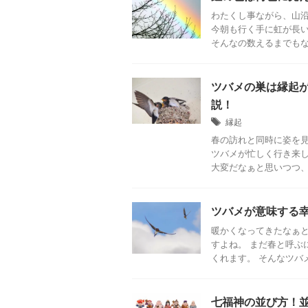
わたくし事ながら、山
今朝も行く手に虹が長
そんなの数えるまでもなく
ツバメの巣は縁起
説！
縁起
春の訪れと同時に姿を見
ツバメが忙しく行き来し
大変だなぁと思いつつ、我
ツバメが意味する
暖かくなってきたなぁ
すよね。 まだ春と呼ぶ
くれます。 そんなツバメ
七福神の並び方！