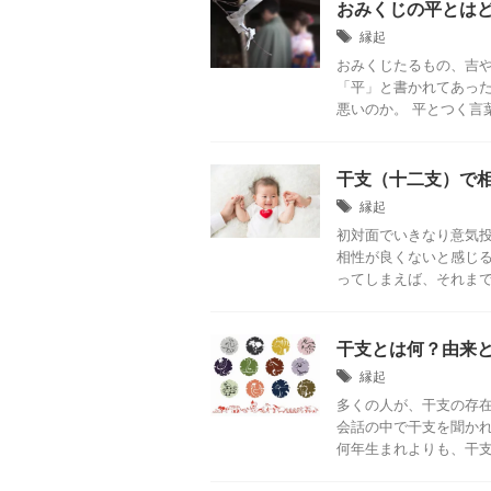
おみくじの平とは
縁起
おみくじたるもの、吉
「平」と書かれてあった
悪いのか。 平とつく言葉
干支（十二支）で
縁起
初対面でいきなり意気
相性が良くないと感じる
ってしまえば、それまでで
干支とは何？由来
縁起
多くの人が、干支の存在
会話の中で干支を聞か
何年生まれよりも、干支の