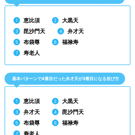
恵比須
大黒天
毘沙門天
弁才天
布袋尊
福禄寿
寿老人
基本パターンで4番目だった弁才天が3番目になる並び方
恵比須
大黒天
弁才天
毘沙門天
布袋尊
福禄寿
寿老人