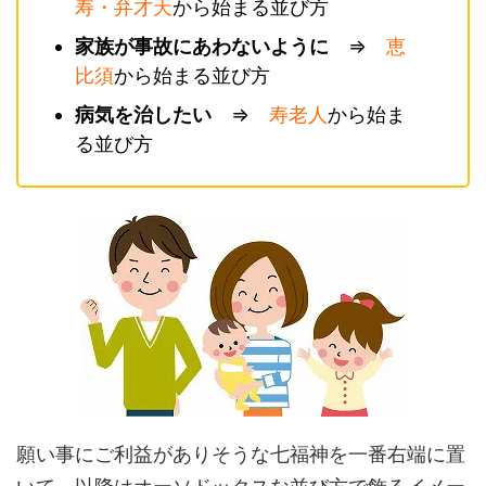
寿・弁才天
から始まる並び方
家族が事故にあわないように
⇒
恵
比須
から始まる並び方
病気を治したい
⇒
寿老人
から始ま
る並び方
願い事にご利益がありそうな七福神を一番右端に置