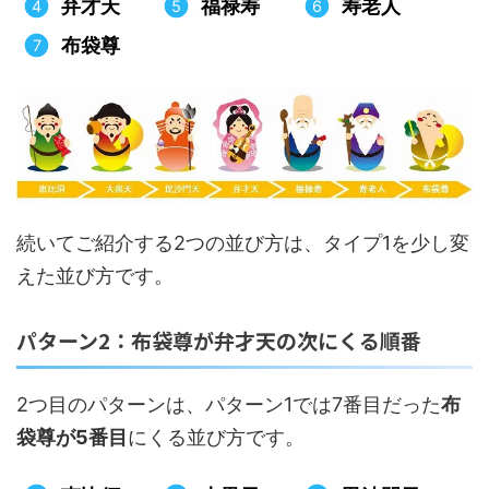
弁才天
福禄寿
寿老人
布袋尊
続いてご紹介する2つの並び方は、タイプ1を少し変
えた並び方です。
パターン2：布袋尊が弁才天の次にくる順番
2つ目のパターンは、パターン1では7番目だった
布
袋尊が5番目
にくる並び方です。