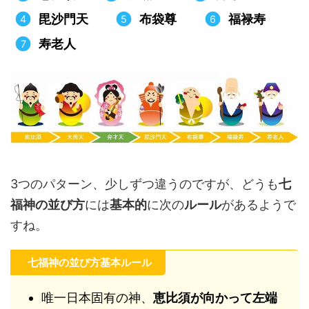
毘沙門天
布袋尊
福禄寿
寿老人
3つのパターン、少しずつ違うのですが、どうも
七
福神の並び方
には
基本的
に次の
ルール
があるようで
すね。
七福神の並び方基本ルール
唯一日本固有の神、
恵比須が向かって左端