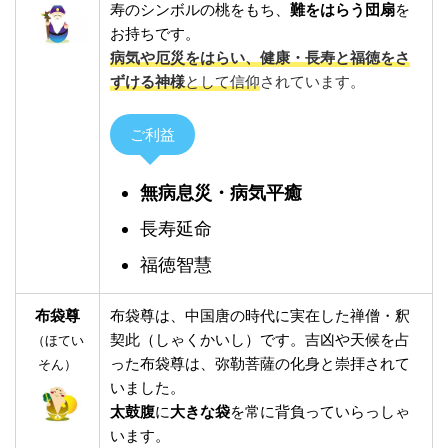
寿のシンボルの桃をもち、
難をはらう団扇
を
お持ちです。
病気や厄災をはらい、健康・長寿と福徳をさ
ずける神様
として信仰
されています。
ご利益
無病息災・病気平癒
長寿延命
福徳智慧
布袋尊
布袋尊は、中国唐の時代に実在した禅僧・釈
契此（しゃくかいし）です。吉凶や天候を占
（ほてい
った布袋尊は、弥勒菩薩の化身と崇拝されて
そん）
いました。
太鼓腹
に
大きな袋
を常に背負っていらっしゃ
います。