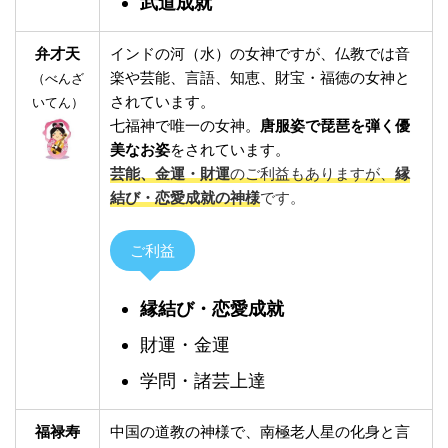
武道成就
弁才天
インドの河（水）の女神ですが、仏教では音
楽や芸能、言語、知恵、財宝・福徳の女神と
（べんざ
されています。
いてん）
七福神で唯一の女神。
唐服姿で琵琶を弾く優
美なお姿
をされています。
芸能、金運・財運
のご利益もありますが、
縁
結び・恋愛成就の神様
です。
ご利益
縁結び・恋愛成就
財運・金運
学問・諸芸上達
福禄寿
中国の道教の神様で、南極老人星の化身と言