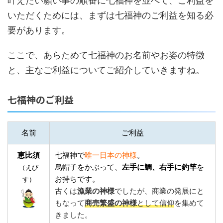
叶えたい願い事の順番に七福神を並べて、ご利益を
いただくためには、まずは七福神のご利益を知る必
要があります。
ここで、あらためて七福神のお名前やお姿の特徴
と、主なご利益についてご紹介していきますね。
七福神のご利益
名前
ご利益
恵比須
七福神で
唯一日本の神様
。
烏帽子をかぶって、
左手に鯛、右手に釣竿
を
（えび
お持ちです。
す）
古くは
漁業の神様
でしたが、商業の発展にと
もなって
商売繁盛の神様
として信仰
を集めて
きました。