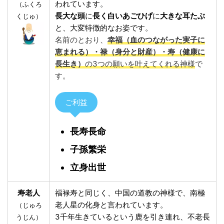
われています。
（ふくろ
長大な頭
に
長く白いあごひげ
に
大きな耳たぶ
くじゅ）
と、大変特徴的なお姿です。
名前のとおり、
幸福（血のつながった実子に
恵まれる）・禄（身分と財産）・寿（健康に
長生き）
の3つの願いを叶えてくれる神様
で
す。
ご利益
長寿長命
子孫繁栄
立身出世
寿老人
福禄寿と同じく、中国の道教の神様で、南極
老人星の化身と言われています。
（じゅろ
3千年生きているという鹿を引き連れ、不老長
うじん）