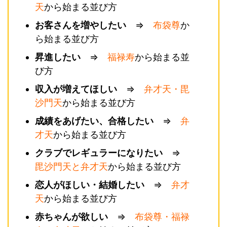
天
から始まる並び方
お客さんを増やしたい
⇒
布袋尊
か
ら始まる並び方
昇進したい
⇒
福禄寿
から始まる並
び方
収入が増えてほしい
⇒
弁才天・毘
沙門天
から始まる並び方
成績をあげたい、合格したい
⇒
弁
才天
から始まる並び方
クラブでレギュラーになりたい
⇒
毘沙門天と弁才天
から始まる並び方
恋人がほしい・結婚したい
⇒
弁才
天
から始まる並び方
赤ちゃんが欲しい
⇒
布袋尊・福禄