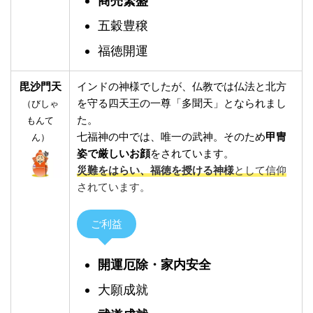
商売繁盛
五穀豊穣
福徳開運
毘沙門天
インドの神様でしたが、仏教では仏法と北方
を守る四天王の一尊「多聞天」となられまし
（びしゃ
た。
もんて
七福神の中では、唯一の武神。そのため
甲冑
ん）
姿で厳しいお顔
をされています。
災難をはらい、福徳を授ける神様
として信仰
されています。
ご利益
開運厄除・家内安全
大願成就