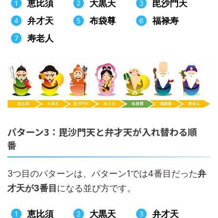
恵比須
大黒天
毘沙門天
弁才天
布袋尊
福禄寿
寿老人
パターン3：毘沙門天と弁才天が入れ替わる順
番
3つ目のパターンは、パターン1では4番目だった
弁
才天が3番目
になる並び方です。
恵比須
大黒天
弁才天