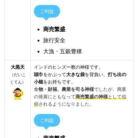
ご利益
商売繁盛
旅行安全
大漁・五穀豊穣
大黒天
インドのヒンズー教の神様です。
頭巾
をかぶって
大きな袋
を背負い、
打ち出の
（だいこ
小槌
をお持ちです。
くてん）
食
物・財福、農業を司る神様
でしたが、商業
の発展にともなって
商売繁盛の神様
として信
仰
されるようになりました。
ご利益