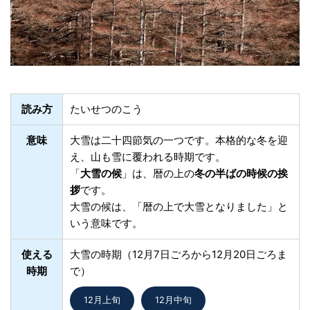
読み方
たいせつのこう
意味
大雪は二十四節気の一つです。本格的な冬を迎
え、山も雪に覆われる時期です。
「
大雪の候
」は、暦の上の
冬の半ばの時候の挨
拶
です。
大雪の候は、「暦の上で大雪となりました」と
いう意味です。
使える
大雪の時期（12月7日ごろから12月20日ごろま
時期
で）
12月上旬
12月中旬