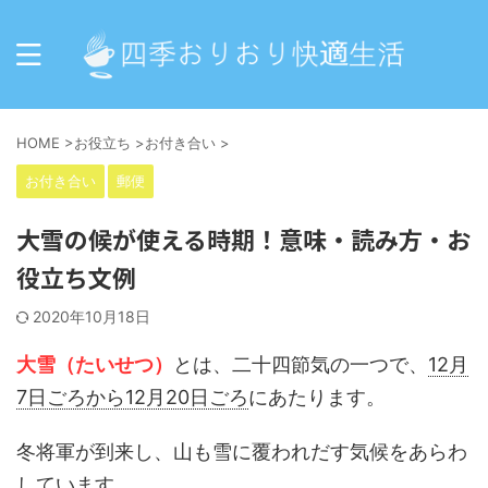
HOME
>
お役立ち
>
お付き合い
>
お付き合い
郵便
大雪の候が使える時期！意味・読み方・お
役立ち文例
2020年10月18日
大雪（たいせつ）
とは、二十四節気の一つで、
12月
7日ごろから12月20日ごろ
にあたります。
冬将軍が到来し、山も雪に覆われだす気候をあらわ
しています。