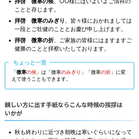
拝啓 微寒の候
、○○様にはいよいよご清祥の
ことと存じます。
拝啓 微寒のみぎり
、皆々様におかれましては
一段とご壮健のこととお慶び申し上げます。
拝啓 微寒の折
、ご家族の皆様にはますますご
健勝のことと拝察いたしております。
ちょっと一言
「
微寒
の候
」は「微寒
のみぎり
」「微寒
の折
」に変
えて使うこともできます。
親しい方に出す手紙ならこんな時候の挨拶は
いかが
秋も終わりに近づき朝晩は寒いぐらいになって