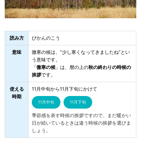
読み方
びかんのこう
意味
微寒の候は、”少し寒くなってきましたね”とい
う意味です。
「
微寒の候
」は、暦の上の
秋の終わりの時候の
挨拶
です。
使える
11月中旬から11月下旬にかけて
時期
11月中旬
11月下旬
季節感を表す時候の挨拶ですので、まだ暖かい
日が続いているときは違う時候の挨拶を選びま
しょう。