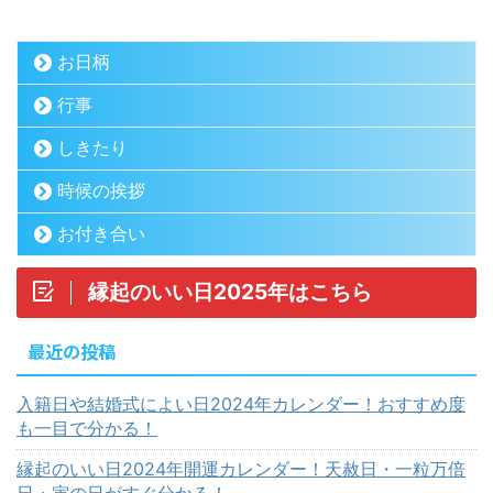
お日柄
行事
しきたり
時候の挨拶
お付き合い
縁起のいい日2025年はこちら
最近の投稿
入籍日や結婚式によい日2024年カレンダー！おすすめ度
も一目で分かる！
縁起のいい日2024年開運カレンダー！天赦日・一粒万倍
日・寅の日がすぐ分かる！