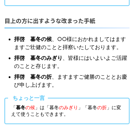
目上の方に出すような改まった手紙
拝啓 暮冬の候
、○○様におかれましてはます
ますご壮健のことと拝察いたしております。
拝啓 暮冬のみぎり
、皆様にはいよいよご活躍
のことと存じます。
拝啓 暮冬の折
、ますますご健勝のこととお慶
び申し上げます。
ちょっと一言
「
暮冬
の候
」は「暮冬
のみぎり
」「暮冬
の折
」に変
えて使うこともできます。