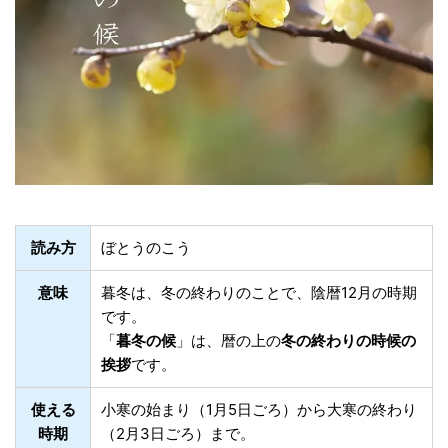
読み方
ぼとうのこう
意味
暮冬は、冬の終わりのことで、陰暦12月の時期
です。
「
暮冬の候
」は、暦の上の
冬の終わりの時候の
挨拶
です。
使える
小寒の始まり（1月5日ごろ）から大寒の終わり
時期
（2月3日ごろ）まで。