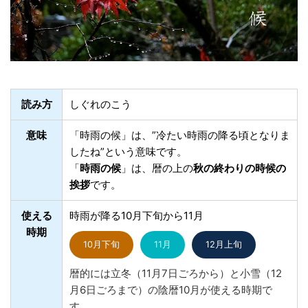
読み方
しぐれのこう
意味
「時雨の候」は、”冷たい時雨の降る頃となりま
したね”という意味です。
「
時雨の候
」は、暦の上の
秋の終わりの時候の
挨拶
です。
使える
時雨が降る10月下旬から11月
時期
10月下旬
11月
12月上旬
暦的には立冬（11月7日ごろから）と小雪（12
月6日ごろまで）の陰暦10月が使える時期で
す。