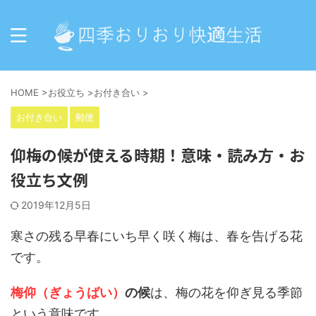
HOME
>
お役立ち
>
お付き合い
>
お付き合い
郵便
仰梅の候が使える時期！意味・読み方・お
役立ち文例
2019年12月5日
寒さの残る早春にいち早く咲く梅は、春を告げる花
です。
梅仰（ぎょうばい）
の候
は、梅の花を仰ぎ見る季節
という意味です。