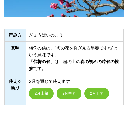
読み方
ぎょうばいのこう
意味
梅仰の候は、”梅の花を仰ぎ見る早春ですね”と
いう意味です。
「
仰梅の候
」は、暦の上の
春の初めの時候の挨
拶
です。
使える
2月を通じて使えます
時期
2月上旬
2月中旬
2月下旬