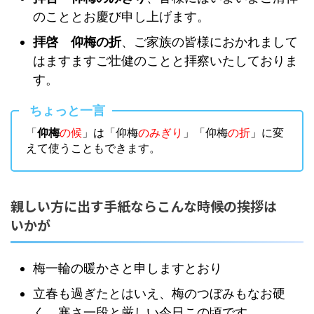
のこととお慶び申し上げます。
拝啓 仰梅の折
、ご家族の皆様におかれまして
はますますご壮健のことと拝察いたしておりま
す。
ちょっと一言
「
仰梅
の候
」は「仰梅
のみぎり
」「仰梅
の折
」に変
えて使うこともできます。
親しい方に出す手紙ならこんな時候の挨拶は
いかが
梅一輪の暖かさと申しますとおり
立春も過ぎたとはいえ、梅のつぼみもなお硬
く、寒さ一段と厳しい今日この頃です。