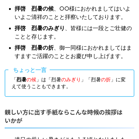
拝啓 烈暑の候
、○○様におかれましてはいよ
いよご清祥のことと拝察いたしております。
拝啓 烈暑のみぎり
、皆様には一段とご壮健の
ことと存じます。
拝啓 烈暑の折
、御一同様におかれましてはま
すますご活躍のこととお慶び申し上げます。
ちょっと一言
「
烈暑
の候
」は「烈暑
のみぎり
」「烈暑
の折
」に変
えて使うこともできます。
親しい方に出す手紙ならこんな時候の挨拶は
いかが