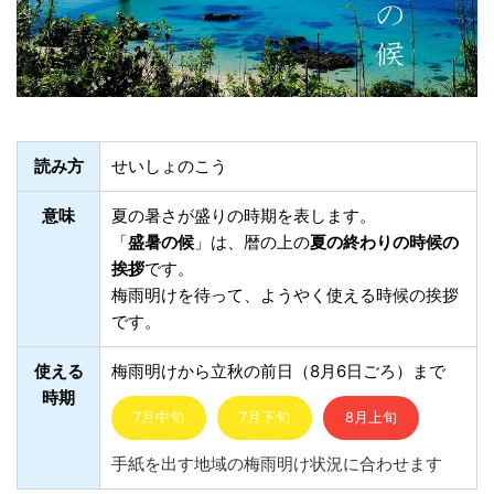
読み方
せいしょのこう
意味
夏の暑さが盛りの時期を表します。
「
盛暑の候
」は、暦の上の
夏の終わりの時候の
挨拶
です。
梅雨明けを待って、ようやく使える時候の挨拶
です。
使える
梅雨明けから立秋の前日（8月6日ごろ）まで
時期
7月中旬
7月下旬
8月上旬
手紙を出す地域の梅雨明け状況に合わせます