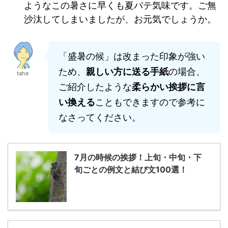
ようなこの暑さに早くも夏バテ気味です。ご無
沙汰してしまいましたが、お元気でしょうか。
「盛暑の候」は改まった印象が強い
ため、
親しい方に送る手紙
の場合、
tahe
ご紹介したような
柔らかい挨拶に言
い換える
こともできますので参考に
なさってください。
7月の時候の挨拶！上旬・中旬・下
旬ごとの例文と結び文100選！