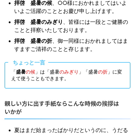
拝啓 盛暑の候
、○○様におかれましてはいよ
いよご活躍のこととお慶び申し上げます。
拝啓 盛暑のみぎり
、皆様には一段とご健勝の
ことと拝察いたしております。
拝啓 盛暑の折
、御一同様におかれましてはま
すますご清祥のことと存じます。
ちょっと一言
「
盛暑
の候
」は「盛暑
のみぎり
」「盛暑
の折
」に変
えて使うこともできます。
親しい方に出す手紙ならこんな時候の挨拶は
いかが
夏はまだ始まったばかりだというのに、うだる