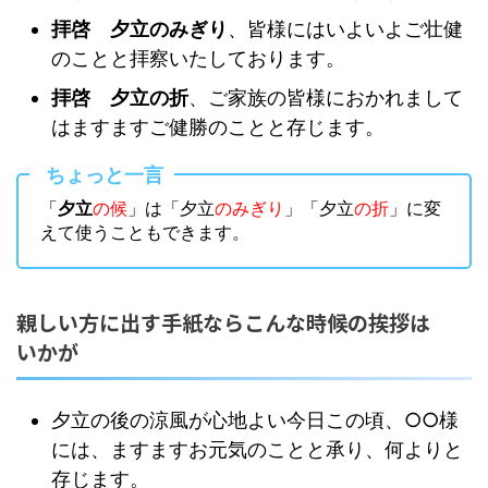
拝啓 夕立のみぎり
、皆様にはいよいよご壮健
のことと拝察いたしております。
拝啓 夕立の折
、ご家族の皆様におかれまして
はますますご健勝のことと存じます。
ちょっと一言
「
夕立
の候
」は「夕立
のみぎり
」「夕立
の折
」に変
えて使うこともできます。
親しい方に出す手紙ならこんな時候の挨拶は
いかが
夕立の後の涼風が心地よい今日この頃、○○様
には、ますますお元気のことと承り、何よりと
存じます。