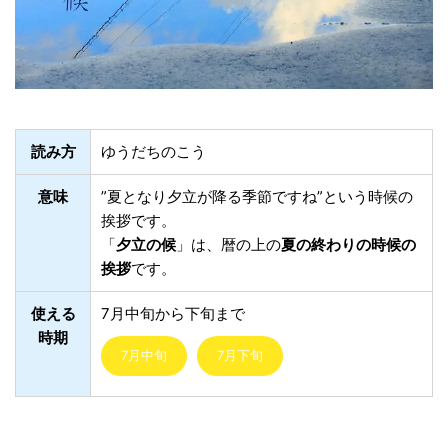
読み方
ゆうだちのこう
意味
”夏となり夕立が降る季節ですね”という時候の
挨拶です。
「
夕立の候
」は、暦の上の
夏の終わりの時候の
挨拶
です。
使える
7月中旬から下旬まで
時期
7月中旬
7月下旬