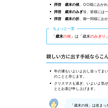
拝啓 歳末の候
、○○様におか
拝啓 歳末のみぎり
、皆様には
拝啓 歳末の折
、御一同様にお
ちょっと一言
「
歳末
の候
」は「歳末
のみぎり
親しい方に出す手紙ならこ
年の瀬もいよいよおし迫ってま
のことと存じます。
クリスマスも過ぎ、いよいよ気
ととお喜び申し上げます。
「歳末の候」は改まっ