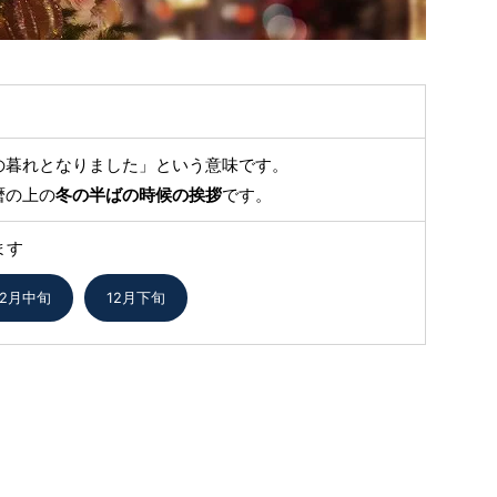
の暮れとなりました」という意味です。
暦の上の
冬の半ばの時候の挨拶
です。
ます
12月中旬
12月下旬