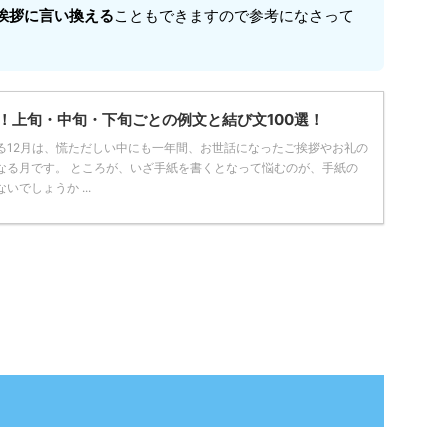
挨拶に言い換える
こともできますので参考になさって
拶！上旬・中旬・下旬ごとの例文と結び文100選！
る12月は、慌ただしい中にも一年間、お世話になったご挨拶やお礼の
なる月です。 ところが、いざ手紙を書くとなって悩むのが、手紙の
でしょうか ...