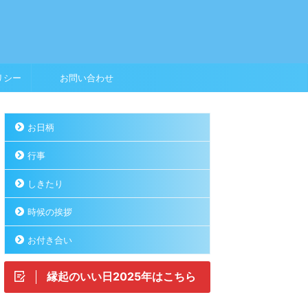
リシー
お問い合わせ
お日柄
行事
しきたり
時候の挨拶
お付き合い
縁起のいい日2025年はこちら