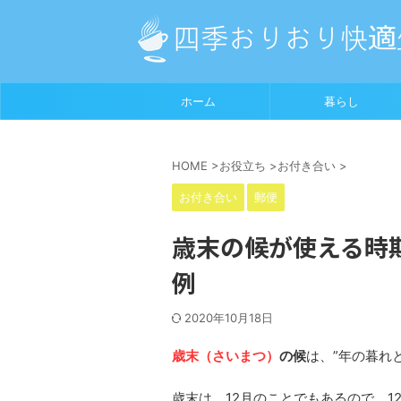
ホーム
暮らし
HOME
>
お役立ち
>
お付き合い
>
お付き合い
郵便
歳末の候が使える時
例
2020年10月18日
歳末（さいまつ）
の候
は、”年の暮れ
歳末は、12月のことでもあるので、