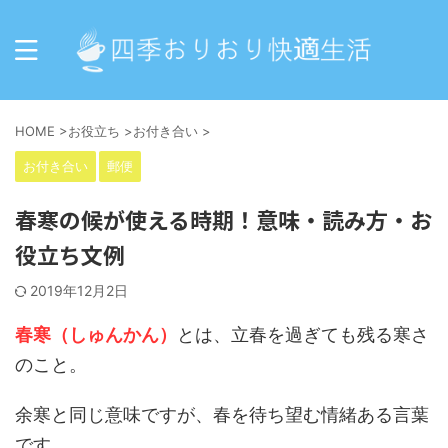
HOME
>
お役立ち
>
お付き合い
>
お付き合い
郵便
春寒の候が使える時期！意味・読み方・お
役立ち文例
2019年12月2日
春寒（しゅんかん）
とは、立春を過ぎても残る寒さ
のこと。
余寒と同じ意味ですが、春を待ち望む情緒ある言葉
です。