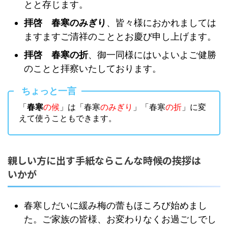
とと存じます。
拝啓 春寒のみぎり
、皆々様におかれましては
ますますご清祥のこととお慶び申し上げます。
拝啓 春寒の折
、御一同様にはいよいよご健勝
のことと拝察いたしております。
ちょっと一言
「
春寒
の候
」は「春寒
のみぎり
」「春寒
の折
」に変
えて使うこともできます。
親しい方に出す手紙ならこんな時候の挨拶は
いかが
春寒しだいに緩み梅の蕾もほころび始めまし
た。ご家族の皆様、お変わりなくお過ごしでし