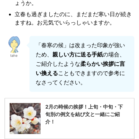
ょうか。
立春も過ぎましたのに、まだまだ寒い日が続き
ますね。お元気でいらっしゃいますか。
「春寒の候」は改まった印象が強い
ため、
親しい方に送る手紙
の場合、
tahe
ご紹介したような
柔らかい挨拶に言
い換える
こともできますので参考に
なさってください。
2月の時候の挨拶！上旬・中旬・下
旬別の例文を結び文と一緒にご紹
介！