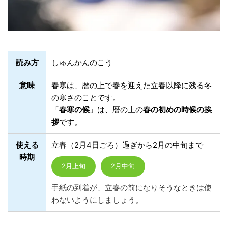
読み方
しゅんかんのこう
意味
春寒は、暦の上で春を迎えた立春以降に残る冬
の寒さのことです。
「
春寒の候
」は、暦の上の
春の初めの時候の挨
拶
です。
使える
立春（2月4日ごろ）過ぎから2月の中旬まで
時期
2月上旬
2月中旬
手紙の到着が、立春の前になりそうなときは使
わないようにしましょう。