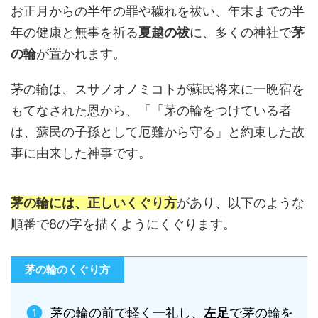
お正月からの半年の罪や穢れを祓い、年末までの半
年の健康と無事を祈る
夏越の祓
に、多くの神社で
茅
の輪
が置かれます。
茅の輪は、スサノオノミコトが蘇民将来に一晩宿を
もてなされた恩から、「「茅の輪をつけている者
は、蘇民の子孫として厄難から守る」と約束した故
事に由来した神事です。
茅の輪には、正しいくぐり方
があり、以下のような
順番で8の字を描くようにくぐります。
茅の輪のくぐり方
茅の輪の前で軽く一礼し、
左足
で茅の輪を