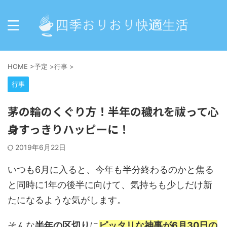
HOME
>
予定
>
行事
>
行事
茅の輪のくぐり方！半年の穢れを祓って心
身すっきりハッピーに！
2019年6月22日
いつも6月に入ると、今年も半分終わるのかと焦る
と同時に1年の後半に向けて、気持ちも少しだけ新
たになるような気がします。
そんな
半年の区切り
に
ピッタリな神事が6月30日の