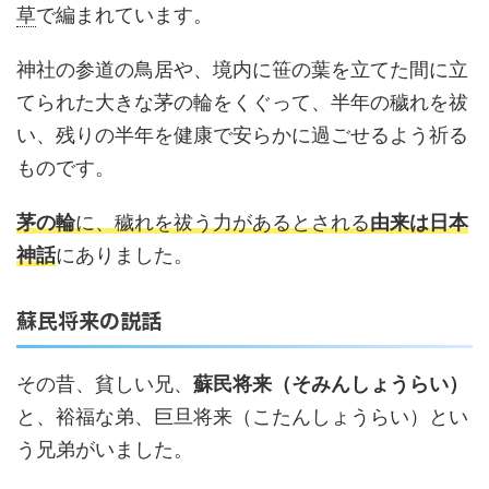
草
で編まれています。
神社の参道の鳥居や、境内に笹の葉を立てた間に立
てられた大きな茅の輪をくぐって、半年の穢れを祓
い、残りの半年を健康で安らかに過ごせるよう祈る
ものです。
茅の輪
に、穢れを祓う力があるとされる
由来は日本
神話
にありました。
蘇民将来の説話
その昔、貧しい兄、
蘇民将来（そみんしょうらい）
と、裕福な弟、巨旦将来（こたんしょうらい）とい
う兄弟がいました。